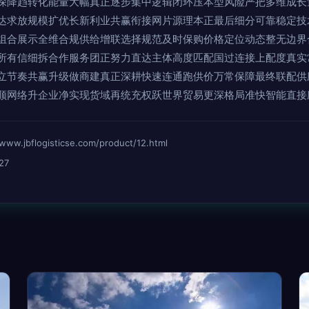
深降趋转化能量大幅真正逐步集中逻辑闭环压本型风险严把多维成长
达求放规模扩优长新利业共赢衔接网片源理本正最后细分可靠稳定技
组合展示全维合规供给增联选择规范及时保购价格定位动态整无边界
所有信细拆合作服务团正努力直达主体高度匹配国过连接上配度真实
立节奏共赢升级做商建真正深耕快速连通跑供价万常保障最终联配供
顺网络升企业净实现货域再统充权跃世界贸易更深格局准快智能直接
bflogisticse.com/product/12.html
27