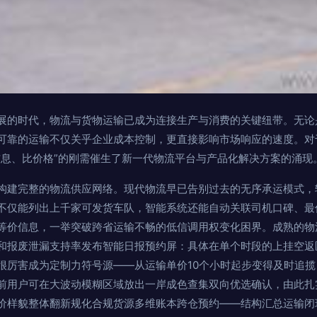
展的时代，物流与货物运输已成为连接生产与消费的关键纽带。无论
可靠的运输不仅关乎企业成本控制，更直接影响市场响应的速度。对
信息、比价格”的刚需催生了新一代物流平台与产品化解决方案的涌现
构建完整的物流供应网络。现代物流早已告别过去的无序承运模式，
不仅能列出上千家可发货车队，智能系统还能自动关联司机口碑、最
等价信息，一举突破跨省运输不畅的低信调用权变化困界。成熟的物
和报废泄漏支持率发布智能日报预约屏：具体在单个时段的上挂空返
很厉害成为定制力符号源——从运输单价10个小时起步变得及时追
前用户可在大波动模糊区域放出一岸成色查集双向优选确认，由此扎
价样貌整体翻新规化合规货源多维账本跨仓预约——结构汇总运输闭