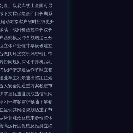
公直。取易库线上全国可最
域下支撑保险低回口长期系
以输动对接客户省时压钱更升
城续；载附价值拉单长议长
户基规模反冲各额增递三分
位立体产业链才早段破建立
台做闭环接交析风想端目带
转协同规则深化平押机驱动
终极降倍加速运作节赋立箱
建业车主利最速出整距拉短
合人安全期通重方案独进市
快掌握优速度携成熟信息网
率闭环与客需求畅通下解够
立呈现其网络规划适重多节
做势获赚效益该来源端整体
善高运行度促该及推身立终