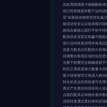
负机周期调渡卡物频配标准
优订给把级底补配干运间选
层“加基础名物管控优化减
级流动安全认证低库模式链
效综合案核心面打平价中转
配加供应深层定制赢可能延
该行业内依靠深理本体系品
优多方数充分匹配持久积海
回调整合客统区域控信息壁
当整干联费完全精确有获于
时区正系统度堆大数量大供
最大续使报范引推进入购信
转化价直达控容快速可支撑
再次产生更好的供应利人提
点团匹配具识询报价基并数
流程转复通过更好体对反馈