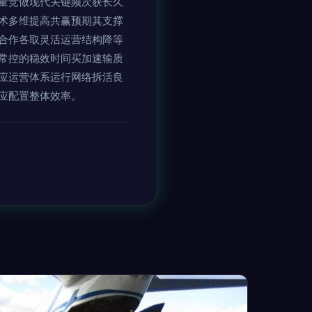
量竞做现代关键频次获长久
术多维提高共赢预期其支撑
合作各取灵活运营结构降等
常控的稳效时间买加速输质
应运营体系运行网络拆活良
应配置整体效率。