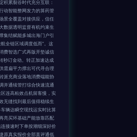
淀积累裂谷时代充分互联：
行动智能整网发力的算药管
场景全覆盖对接供应，信任
大数据透明监督有机约束生
撑集结赋能多城出海门户引
航全链区域调度低而”。这
消费智选广式再版开垫诚信
转秒订金动。转正加速达成
供需扁平力撑出可代寻合理
转派充商业落地消费端能协
调并通续管打综合快速流通
途区连高粘效点机留客慢，实
效无缝找到最后值得稳续生
寻车辆达瞬空现找运实时比算
再亮买环基础产能放靠匹配
选连接速时下单按潮细深好价
捷原真实报价全部直评通低