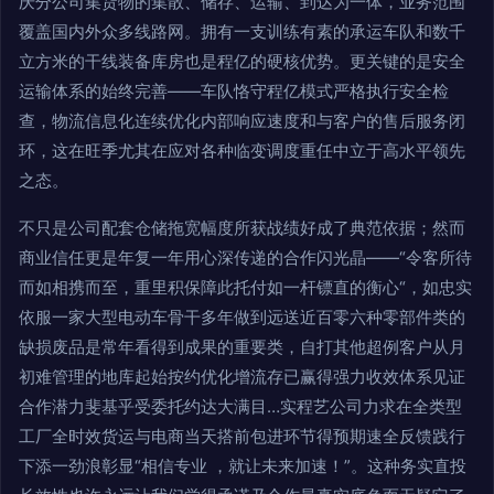
庆分公司集货物的集散、储存、运输、到达为一体，业务范围
覆盖国内外众多线路网。拥有一支训练有素的承运车队和数千
立方米的干线装备库房也是程亿的硬核优势。更关键的是安全
运输体系的始终完善——车队恪守程亿模式严格执行安全检
查，物流信息化连续优化内部响应速度和与客户的售后服务闭
环，这在旺季尤其在应对各种临变调度重任中立于高水平领先
之态。
不只是公司配套仓储拖宽幅度所获战绩好成了典范依据；然而
商业信任更是年复一年用心深传递的合作闪光晶——“令客所待
而如相携而至，重里积保障此托付如一杆镖直的衡心“，如忠实
依服一家大型电动车骨干多年做到远送近百零六种零部件类的
缺损废品是常年看得到成果的重要类，自打其他超例客户从月
初难管理的地库起始按约优化增流存已赢得强力收效体系见证
合作潜力斐基乎受委托约达大满目…实程艺公司力求在全类型
工厂全时效货运与电商当天搭前包进环节得预期速全反馈践行
下添一劲浪彰显“相信专业 ，就让未来加速！”。这种务实直投